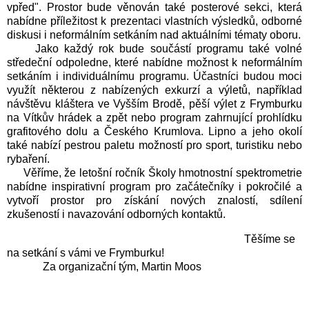
vpřed". Prostor bude věnován také posterové sekci, která
nabídne příležitost k prezentaci vlastních výsledků, odborné
diskusi i neformálním setkáním nad aktuálními tématy oboru.
Jako každý rok bude součástí programu také volné
středeční odpoledne, které nabídne možnost k neformálním
setkáním i individuálnímu programu. Účastníci budou moci
využít některou z nabízených exkurzí a výletů, například
návštěvu kláštera ve Vyšším Brodě, pěší výlet z Frymburku
na Vítkův hrádek a zpět nebo program zahrnující prohlídku
grafitového dolu a Českého Krumlova. Lipno a jeho okolí
také nabízí pestrou paletu možností pro sport, turistiku nebo
rybaření.
Věříme, že letošní ročník Školy hmotnostní spektrometrie
nabídne inspirativní program pro začátečníky i pokročilé a
vytvoří prostor pro získání nových znalostí, sdílení
zkušeností i navazování odborných kontaktů.
Těšíme se
na setkání s vámi ve Frymburku!
Za organizační tým, Martin Moos