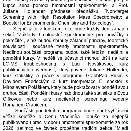
kupce sena pomocí hmotnostní spektrometrie" a Prof.
Juliane Hollender přednese přednášku "Non-target
Screening with High Resolution Mass Spectrometry: a
Booster for Environmental Chemistry and Toxicology".
Stejně jako v loňském roce bude každý den zahájen
sekcí "Základy hmotnostní spektrometrie pro nováčky i
pokročilé", v níž budou shrnuty základní principy, teoretické
souvislosti i současné trendy hmotnostní spektrometrie.
Nedílnou součástí programu budou také letošní nedělní a
pondělní kurzy. V neděli se účastníci mohou těšit na kurz
LC-MS troubleshooting s Lucií Novákovou, kurz
publikačních dovedností, který povede Juliane Hollender,
kurz statistiky a práce v programu GraphPad Prism s
Davidem Friedeckým a kurz interpretace EI spekter s
Miroslavem Poláškem, který bude pokračovat v pondělí svou
druhou částí. Pondělní kurzy nabídnou také statistiku s Evou
Cífkovou nebo kurz necíleného screeningu vedený
Romanem Grabicem.
Součástí pondělního programu bude opět vyhlášení
vítěze soutěže o Cenu Vladimíra Hanuše za nejlepší
publikovanou práci v oboru hmotnostní spektrometrie za rok
2026, zatímco ve čtvrtek proběhne tradiční sekce "Mládí