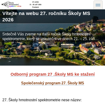
Přejít
toggle
k
hlavnímu
Vítejte na webu 27. ročníku Školy MS
obsahu
2026
Srdečně Vás zveme na další ročník Školy hmotnostní
spektrometrie, který se uskuteční ve dnech 21. – 25. září
2026 ve Wellness Hotelu Frymburk na břehu Lipenské
přehrady. Tato pravidelná akce každoročně láká začátečníky
i pokročilé uživatele z akademické i soukromé sféry.
Odborný program 27 .Školy MS ke stažení
Společenský program 27. Školy MS
27. Školy hmotnostní spektrometrie nese název: