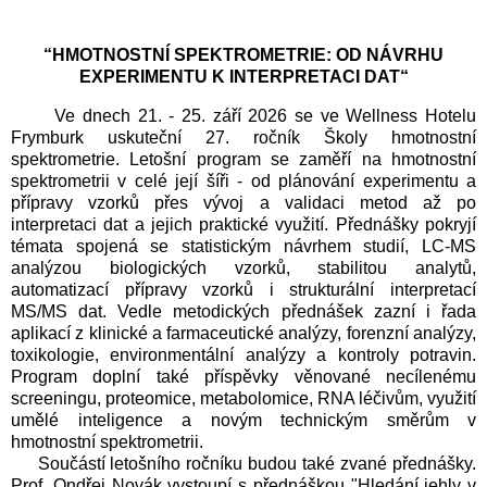
“HMOTNOSTNÍ SPEKTROMETRIE: OD NÁVRHU
EXPERIMENTU K INTERPRETACI DAT“
Ve dnech 21. - 25. září 2026 se ve Wellness Hotelu
Frymburk uskuteční 27. ročník Školy hmotnostní
spektrometrie. Letošní program se zaměří na hmotnostní
spektrometrii v celé její šíři - od plánování experimentu a
přípravy vzorků přes vývoj a validaci metod až po
interpretaci dat a jejich praktické využití. Přednášky pokryjí
témata spojená se statistickým návrhem studií, LC-MS
analýzou biologických vzorků, stabilitou analytů,
automatizací přípravy vzorků i strukturální interpretací
MS/MS dat. Vedle metodických přednášek zazní i řada
aplikací z klinické a farmaceutické analýzy, forenzní analýzy,
toxikologie, environmentální analýzy a kontroly potravin.
Program doplní také příspěvky věnované necílenému
screeningu, proteomice, metabolomice, RNA léčivům, využití
umělé inteligence a novým technickým směrům v
hmotnostní spektrometrii.
Součástí letošního ročníku budou také zvané přednášky.
Prof. Ondřej Novák vystoupí s přednáškou "Hledání jehly v